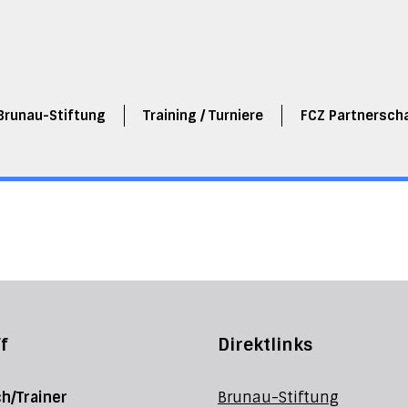
Brunau-Stiftung
Training / Turniere
FCZ Partnersch
f
Direktlinks
h/Trainer
Brunau-Stiftung